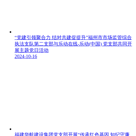
“党建引领聚合力 结对共建促提升”福州市市场监管综合
执法支队第二支部与乐动在线-乐动(中国) 党支部共同开
展主题党日活动
2024-10-16
福建华航建设集团党支部开展“传承红色基因 知纪守廉