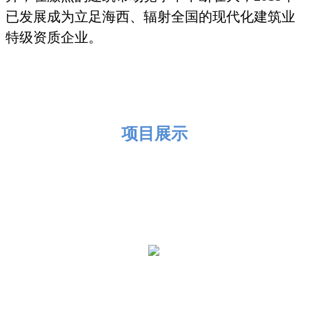
已发展成为立足海西、辐射全国的现代化建筑业
特级资质企业。
项目展示