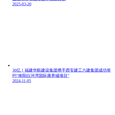
2025-03-20
30亿！福建华航建设集团携手西安建工六建集团成功签
约“南阳白河湾国际康养城项目”
2024-11-05