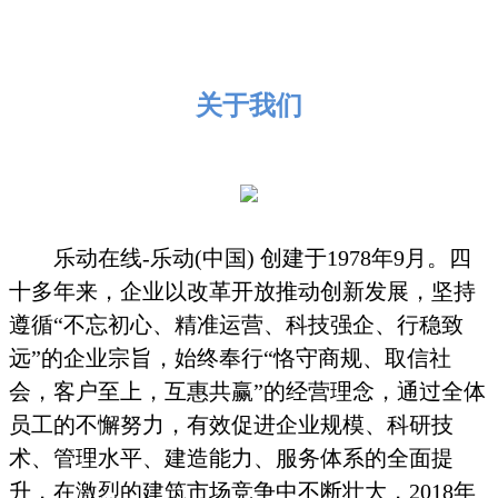
关于我们
乐动在线-乐动(中国) 创建于
1978
年
9
月。四
十多年来，企业以改革开放推动创新发展，坚持
遵循“不忘初心、精准运营、科技强企、行稳致
远”的企业宗旨，始终奉行“恪守商规、取信社
会，客户至上，互惠共赢”的经营理念，通过全体
员工的不懈努力，有效促进企业规模、科研技
术、管理水平、建造能力、服务体系的全面提
升，在激烈的建筑市场竞争中不断壮大，
2018
年