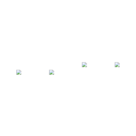
科技创新
人才招聘
集团概述
乐动在线
公司积极推进科
依靠感情感染
乐动在线-乐动
建一个项目，出
技创新活动，为
人，依靠待遇挽
(中国) 创建于
一个精品，播一
使企业在激烈的
留人；依靠事业
1978年9月。
片信义
建筑市场竞争中
激励人，不拘一
持续发展,
格用人