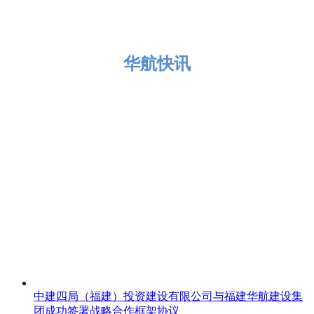
华航快讯
中建四局（福建）投资建设有限公司与福建华航建设集
团成功签署战略合作框架协议