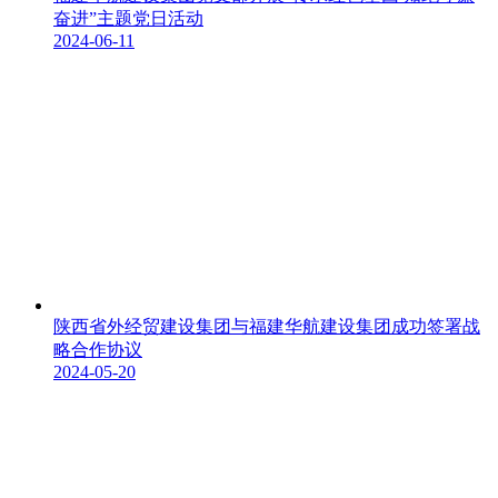
奋进”主题党日活动
2024-06-11
陕西省外经贸建设集团与福建华航建设集团成功签署战
略合作协议
2024-05-20