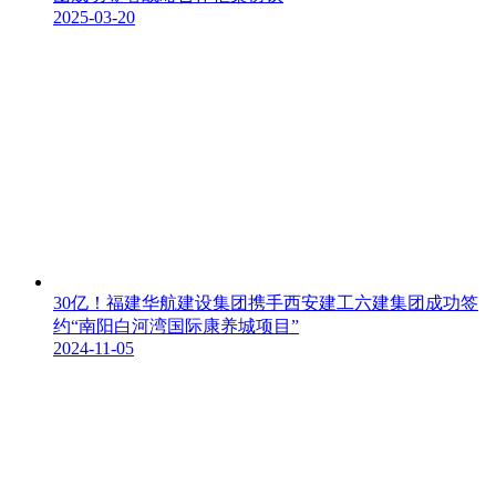
2025-03-20
30亿！福建华航建设集团携手西安建工六建集团成功签
约“南阳白河湾国际康养城项目”
2024-11-05