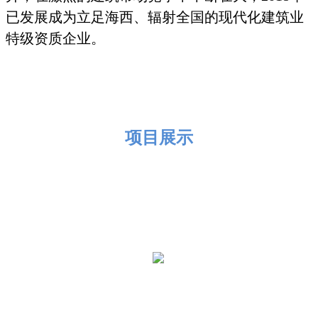
已发展成为立足海西、辐射全国的现代化建筑业
特级资质企业。
项目展示