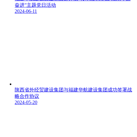
奋进”主题党日活动
2024-06-11
陕西省外经贸建设集团与福建华航建设集团成功签署战
略合作协议
2024-05-20