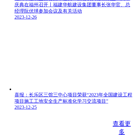
庆典在福州召开丨福建华航建设集团董事长张华官、总
经理阮伏球参加会议及有关活动
2023-12-26
喜报：长乐区三馆三中心项目荣获“2023年全国建设工程
项目施工工地安全生产标准化学习交流项目”
2023-12-25
查看更
多