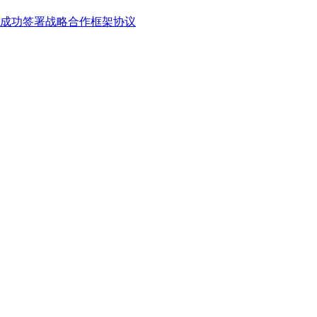
成功签署战略合作框架协议