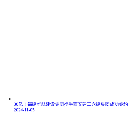
30亿！福建华航建设集团携手西安建工六建集团成功签约
2024-11-05