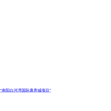
“南阳白河湾国际康养城项目”