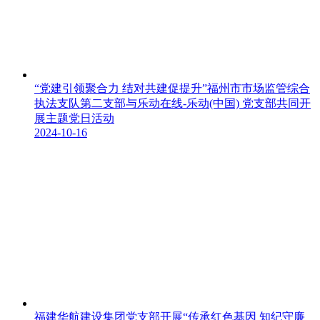
“党建引领聚合力 结对共建促提升”福州市市场监管综合
执法支队第二支部与乐动在线-乐动(中国) 党支部共同开
展主题党日活动
2024-10-16
福建华航建设集团党支部开展“传承红色基因 知纪守廉