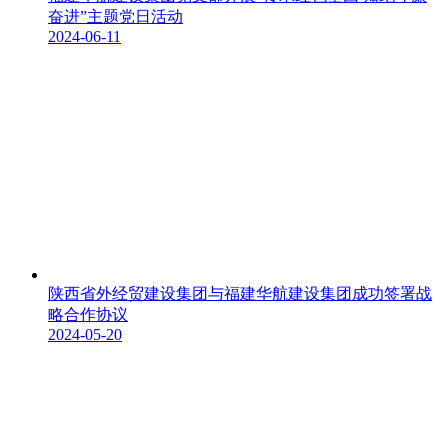
奋进”主题党日活动
2024-06-11
陕西省外经贸建设集团与福建华航建设集团成功签署战
略合作协议
2024-05-20