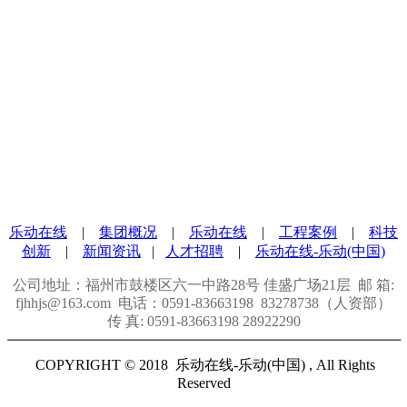
乐动在线
|
集团概况
|
乐动在线
|
工程案例
|
科技
创新
|
新闻资讯
|
人才招聘
|
乐动在线-乐动(中国)
公司地址：福州市鼓楼区六一中路28号 佳盛广场21层 邮 箱:
fjhhjs@163.com 电话：0591-83663198 83278738（人资部）
传 真:
0591-83663198 28922290
COPYRIGHT
©
2018 乐动在线-乐动(中国) , All Rights
Reserved