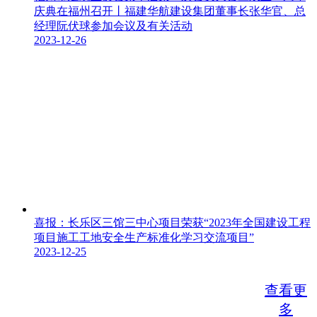
庆典在福州召开丨福建华航建设集团董事长张华官、总
经理阮伏球参加会议及有关活动
2023-12-26
喜报：长乐区三馆三中心项目荣获“2023年全国建设工程
项目施工工地安全生产标准化学习交流项目”
2023-12-25
查看更
多