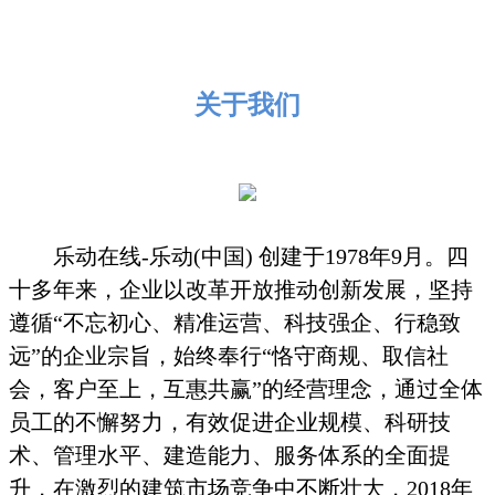
关于我们
乐动在线-乐动(中国) 创建于
1978
年
9
月。四
十多年来，企业以改革开放推动创新发展，坚持
遵循“不忘初心、精准运营、科技强企、行稳致
远”的企业宗旨，始终奉行“恪守商规、取信社
会，客户至上，互惠共赢”的经营理念，通过全体
员工的不懈努力，有效促进企业规模、科研技
术、管理水平、建造能力、服务体系的全面提
升，在激烈的建筑市场竞争中不断壮大，
2018
年