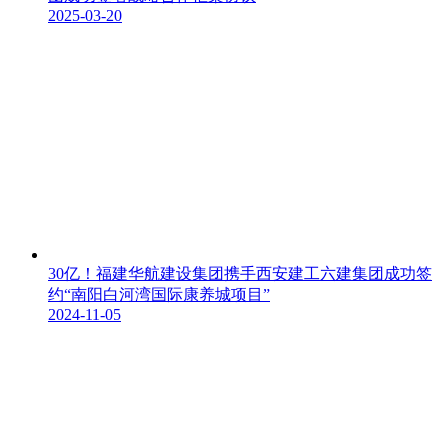
2025-03-20
30亿！福建华航建设集团携手西安建工六建集团成功签
约“南阳白河湾国际康养城项目”
2024-11-05