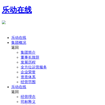
乐动在线
乐动在线
集团概况
返回
集团简介
董事长致辞
发展历程
全方位运营服务
企业荣誉
资质体系
经营范围
乐动在线
返回
经营理念
司标释义