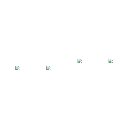
科技创新
人才招聘
集团概述
乐动在线
公司积极推进科
依靠感情感染
乐动在线-乐动
建一个项目，出
技创新活动，为
人，依靠待遇挽
(中国) 创建于
一个精品，播一
使企业在激烈的
留人；依靠事业
1978年9月。
片信义
建筑市场竞争中
激励人，不拘一
持续发展,
格用人