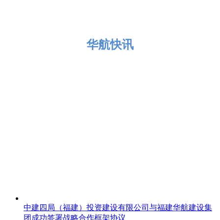
华航快讯
中建四局（福建）投资建设有限公司与福建华航建设集
团成功签署战略合作框架协议