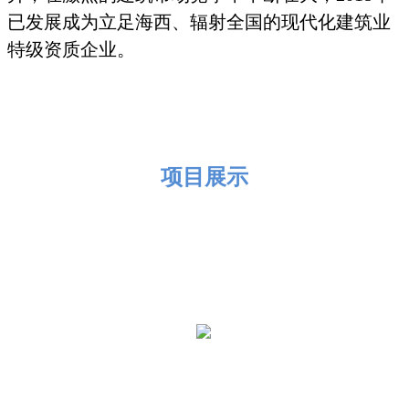
已发展成为立足海西、辐射全国的现代化建筑业
特级资质企业。
项目展示