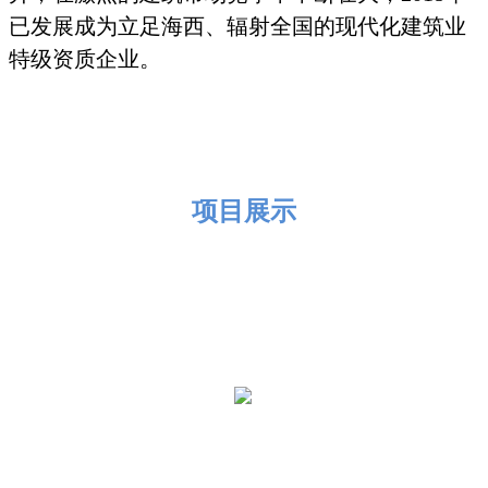
已发展成为立足海西、辐射全国的现代化建筑业
特级资质企业。
项目展示