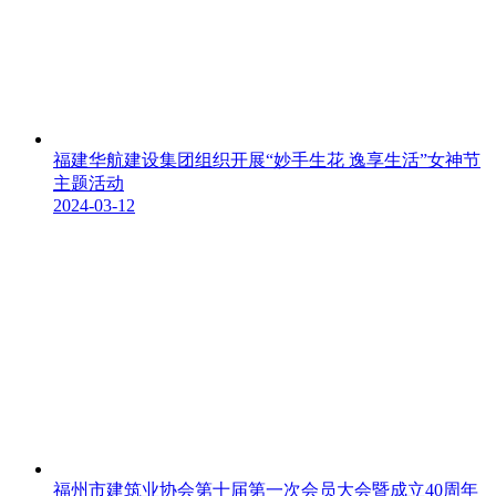
福建华航建设集团组织开展“妙手生花 逸享生活”女神节
主题活动
2024-03-12
福州市建筑业协会第十届第一次会员大会暨成立40周年