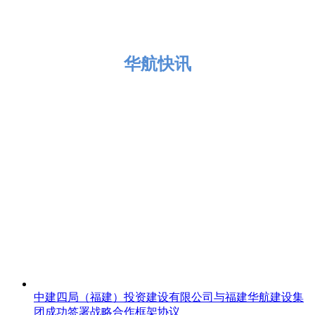
华航快讯
中建四局（福建）投资建设有限公司与福建华航建设集
团成功签署战略合作框架协议