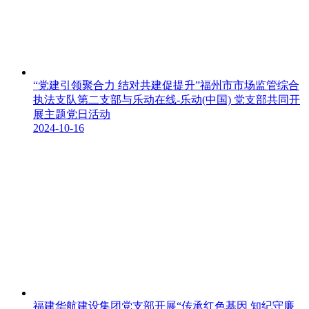
“党建引领聚合力 结对共建促提升”福州市市场监管综合
执法支队第二支部与乐动在线-乐动(中国) 党支部共同开
展主题党日活动
2024-10-16
福建华航建设集团党支部开展“传承红色基因 知纪守廉