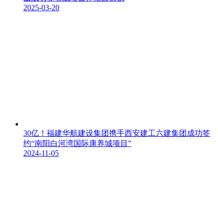
2025-03-20
30亿！福建华航建设集团携手西安建工六建集团成功签
约“南阳白河湾国际康养城项目”
2024-11-05