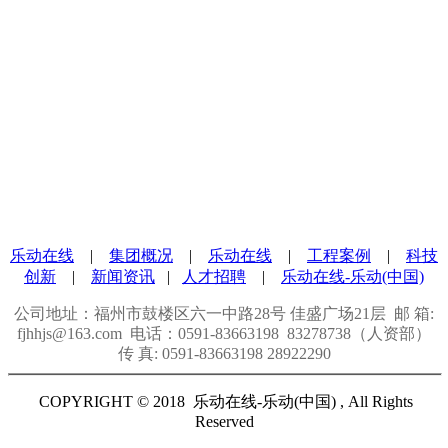
乐动在线
|
集团概况
|
乐动在线
|
工程案例
|
科技
创新
|
新闻资讯
|
人才招聘
|
乐动在线-乐动(中国)
公司地址：福州市鼓楼区六一中路28号 佳盛广场21层 邮 箱:
fjhhjs@163.com 电话：0591-83663198 83278738（人资部）
传 真:
0591-83663198 28922290
COPYRIGHT
©
2018 乐动在线-乐动(中国) , All Rights
Reserved