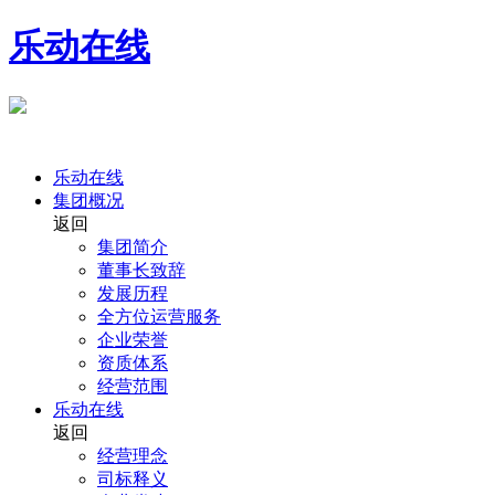
乐动在线
乐动在线
集团概况
返回
集团简介
董事长致辞
发展历程
全方位运营服务
企业荣誉
资质体系
经营范围
乐动在线
返回
经营理念
司标释义