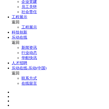
企业党建
员工关怀
社会责任
工程展示
返回
工程展示
科技创新
乐动在线
返回
新闻资讯
行业动态
华航快讯
人才招聘
乐动在线-乐动(中国)
返回
联系方式
在线留言