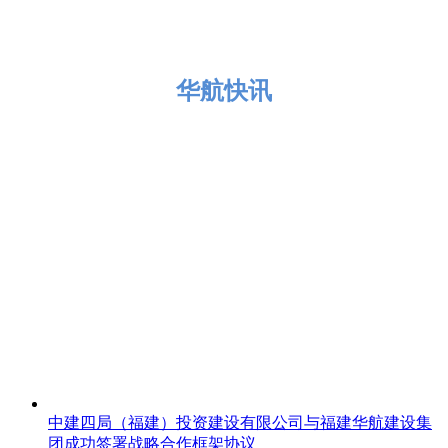
华航快讯
中建四局（福建）投资建设有限公司与福建华航建设集
团成功签署战略合作框架协议