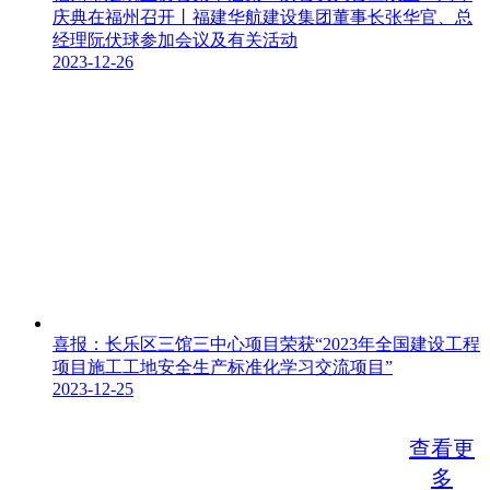
庆典在福州召开丨福建华航建设集团董事长张华官、总
经理阮伏球参加会议及有关活动
2023-12-26
喜报：长乐区三馆三中心项目荣获“2023年全国建设工程
项目施工工地安全生产标准化学习交流项目”
2023-12-25
查看更
多