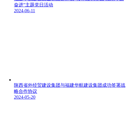
奋进”主题党日活动
2024-06-11
陕西省外经贸建设集团与福建华航建设集团成功签署战
略合作协议
2024-05-20