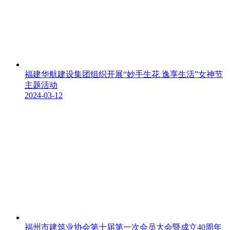
福建华航建设集团组织开展“妙手生花 逸享生活”女神节
主题活动
2024-03-12
福州市建筑业协会第十届第一次会员大会暨成立40周年