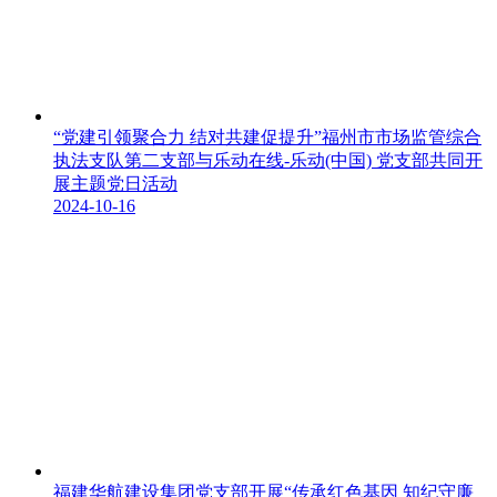
“党建引领聚合力 结对共建促提升”福州市市场监管综合
执法支队第二支部与乐动在线-乐动(中国) 党支部共同开
展主题党日活动
2024-10-16
福建华航建设集团党支部开展“传承红色基因 知纪守廉