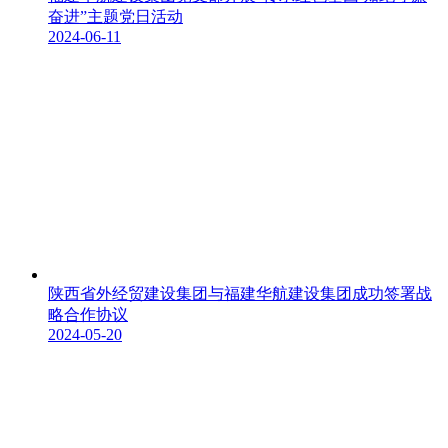
奋进”主题党日活动
2024-06-11
陕西省外经贸建设集团与福建华航建设集团成功签署战
略合作协议
2024-05-20